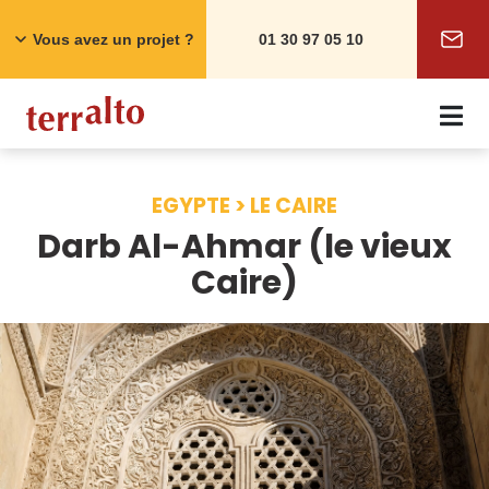
Skip
to
Vous avez un projet ?
01 30 97 05 10
content
EGYPTE > LE CAIRE
Darb Al-Ahmar (le vieux
Caire)