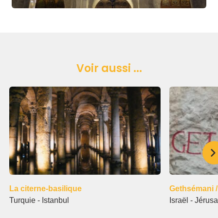
Voir aussi ...
La citerne-basilique
Gethsémani / 
Turquie - Istanbul
Israël - Jérus