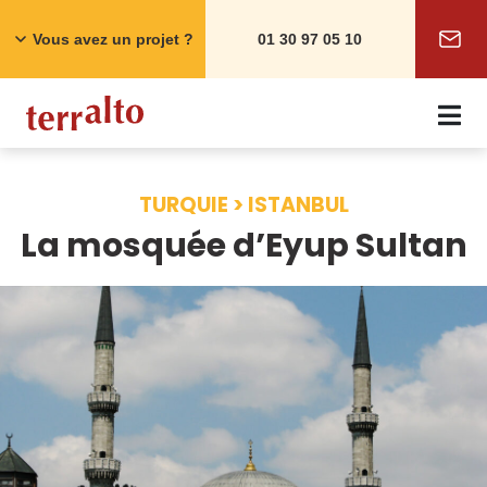
Skip
to
Vous avez un projet ?
01 30 97 05 10
content
TURQUIE > ISTANBUL
La mosquée d’Eyup Sultan