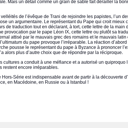
tale. Mais un détail comme un grain de sable fait dérailler la b
 velléités de l’évêque de Trani de rejoindre les papistes, l’un de
pose un argumentaire. Le représentant du Pape qui croit mieux c
urs de traduction tout en déclarant, à tort, cette lettre de la main
provocation par le pape Léon IX, cette lettre ou plutôt sa trad
rnal attisé par le mauvais grec des romains et le mauvais latin
’ultimatum du pape provoque l’irréparable. La réaction d’abord
rche pousse le représentant du pape à Byzance à prononcer l
 n’a alors plus d’autre choix que de répondre par la réciproque.
 cultures a conduit à une méfiance et a autorisé un quiproquo l
 restent encore irréparables.
 Hors-Série est indispensable avant de partir à la découverte d
ce, en Macédoine, en Russie ou à Istanbul !