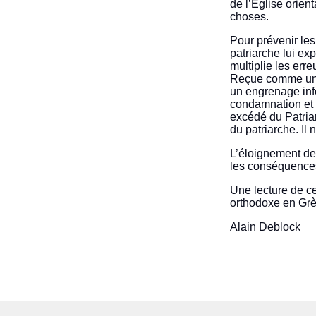
de l’Église orien
choses.
Pour prévenir les
patriarche lui ex
multiplie les erre
Reçue comme une 
un engrenage infe
condamnation et l
excédé du Patria
du patriarche. Il
L’éloignement des
les conséquences
Une lecture de ce
orthodoxe en Grè
Alain Deblock