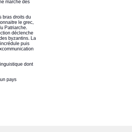
onne marche des
s bras droits du
onnaitre le grec,
 du Patriarche.
uction déclenche
 des byzantins. La
 incrédule puis
’excommunication
inguistique dont
’un pays