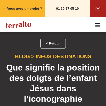
Skip
to
Vous avez un projet ?
01 30 97 05 10
content
< Retour
BLOG
>
INFOS DESTINATIONS
Que signifie la position
des doigts de l’enfant
Jésus dans
l’iconographie