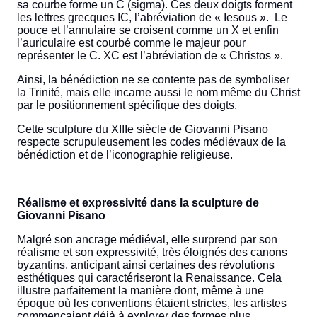
sa courbe forme un C (sigma). Ces deux doigts forment
les lettres grecques IC, l’abréviation de « Iesous ». Le
pouce et l’annulaire se croisent comme un X et enfin
l’auriculaire est courbé comme le majeur pour
représenter le C. XC est l’abréviation de « Christos ».
Ainsi, la bénédiction ne se contente pas de symboliser
la Trinité, mais elle incarne aussi le nom même du Christ
par le positionnement spécifique des doigts.
Cette sculpture du XIIIe siècle de Giovanni Pisano
respecte scrupuleusement les codes médiévaux de la
bénédiction et de l’iconographie religieuse.
Réalisme et expressivité dans la sculpture de
Giovanni Pisano
Malgré son ancrage médiéval, elle surprend par son
réalisme et son expressivité, très éloignés des canons
byzantins, anticipant ainsi certaines des révolutions
esthétiques qui caractériseront la Renaissance. Cela
illustre parfaitement la manière dont, même à une
époque où les conventions étaient strictes, les artistes
commençaient déjà à explorer des formes plus