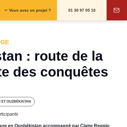
Vous avez un projet ?
01 30 97 05 10
AGE
an : route de la
ute des conquêtes
N ET OUZBÉKISTAN
rticipants
sure en Ousbékistan accompagné par Claire Reggio