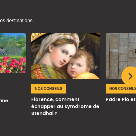
os destinations.
NOS CONSEIL
NOS CONSEILS
Padre Pio et 
Florence, comment
Jane
échapper au symdrome de
Stendhal ?