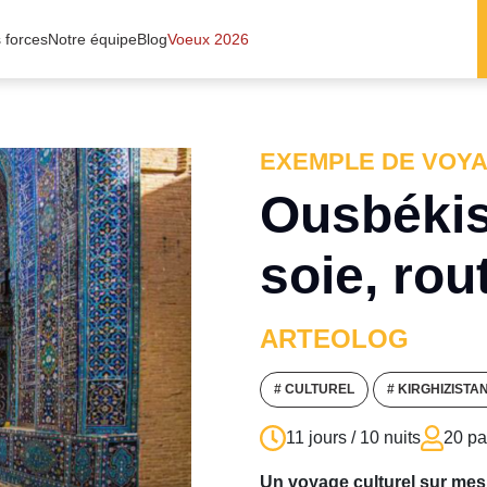
 forces
Notre équipe
Blog
Voeux 2026
EXEMPLE DE VOY
Ousbékist
soie, ro
ARTEOLOG
# CULTUREL
# KIRGHIZISTA
11 jours / 10 nuits
20 pa
Un voyage culturel sur me