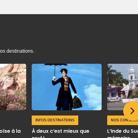
os destinations.
NOS CONSEIL
INFOS DESTINATIONS
L’Inde du Sud
oïse à la
À deux c’est mieux que