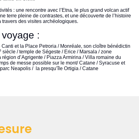
ivités : une rencontre avec l’Etna, le plus grand volcan actif
e terre pleine de contrastes, et une découverte de l’histoire
à travers des visites archéologiques.
u voyage :
Canti et la Place Petroria / Monréale, son cloître bénédictin
e
siècle / temple de Ségeste / Erice / Marsala / zone
 région d’Agrigente / Piazza Armirina / Villa romaine du
temps de messe possible sur le mont/ Catane / Syracuse et
arc Neapolis / la presqu’île Ortigia / Catane
esure