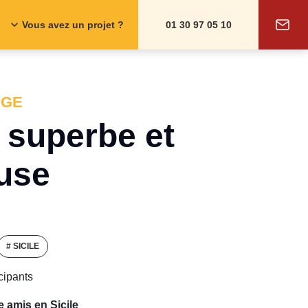
Vous avez un projet ?
01 30 97 05 10
AGE
, superbe et
use
# SICILE
cipants
 amis en Sicile